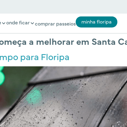
minha floripa
e
onde ficar
comprar passeios
omeça a melhorar em Santa Ca
empo para Floripa