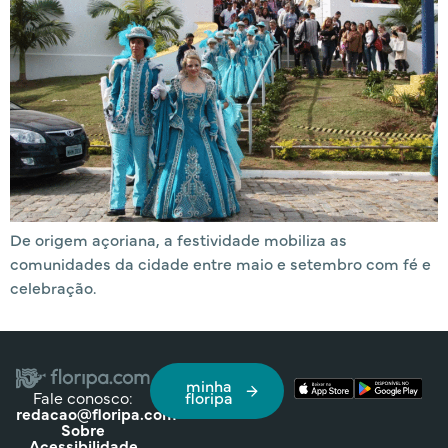
De origem açoriana, a festividade mobiliza as
comunidades da cidade entre maio e setembro com fé e
celebração.
minha
Fale conosco:
floripa
redacao@floripa.com
Sobre
Acessibilidade