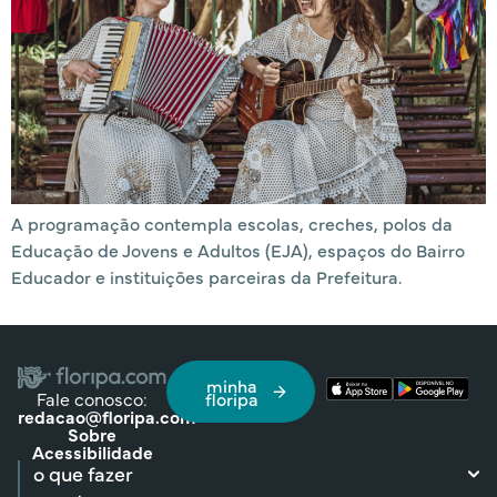
A programação contempla escolas, creches, polos da
Educação de Jovens e Adultos (EJA), espaços do Bairro
Educador e instituições parceiras da Prefeitura.
minha
Fale conosco:
floripa
redacao@floripa.com
Sobre
Acessibilidade
o que fazer