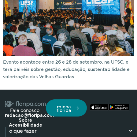
Evento acontece entre 26 e 28 de setembro, na UFSC, e
terá painéis sobre gestão, educação, sustentabilidade e
valorização das Velhas Guardas.
minha
Fale conosco:
floripa
redacao@floripa.com
Sobre
Acessibilidade
o que fazer