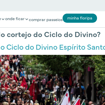
minha floripa
e
onde ficar
comprar passeios
 cortejo do Ciclo do Divino?
o Ciclo do Divino Espírito Sant