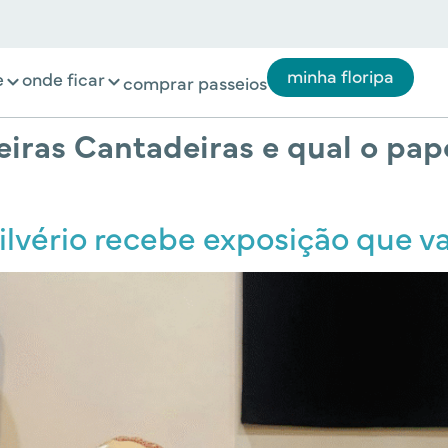
minha floripa
e
onde ficar
comprar passeios
iras Cantadeiras e qual o pap
ilvério recebe exposição que va