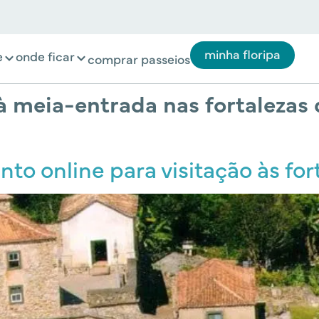
minha floripa
e
onde ficar
comprar passeios
 meia-entrada nas fortalezas 
o online para visitação às for