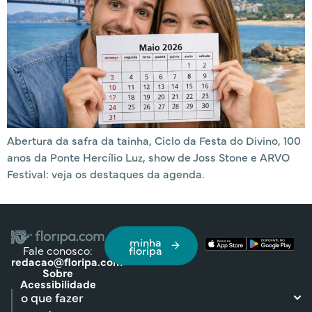
Abertura da safra da tainha, Ciclo da Festa do Divino, 100
anos da Ponte Hercílio Luz, show de Joss Stone e ARVO
Festival: veja os destaques da agenda.
minha
Fale conosco:
floripa
redacao@floripa.com
Sobre
Acessibilidade
o que fazer