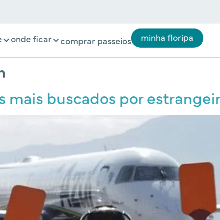
minha floripa
e
onde ficar
comprar passeios
m
os mais buscados por estrangei