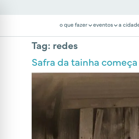
o que fazer
eventos
a cidad
Tag:
redes
Safra da tainha começa 