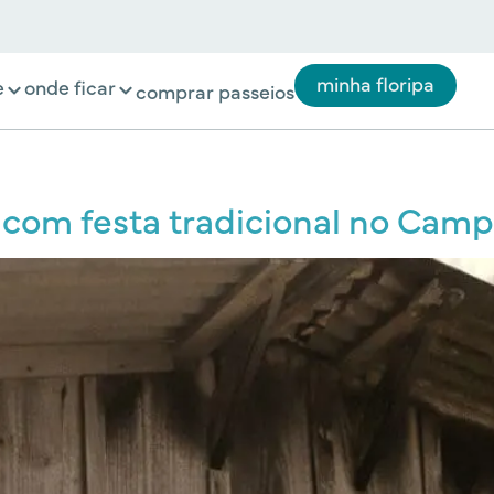
minha floripa
e
onde ficar
comprar passeios
com festa tradicional no Camp