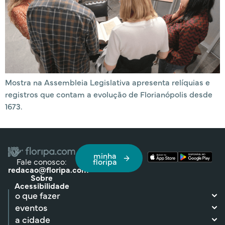
Mostra na Assembleia Legislativa apresenta relíquias e
registros que contam a evolução de Florianópolis desde
1673.
minha
Fale conosco:
floripa
redacao@floripa.com
Sobre
Acessibilidade
o que fazer
eventos
a cidade