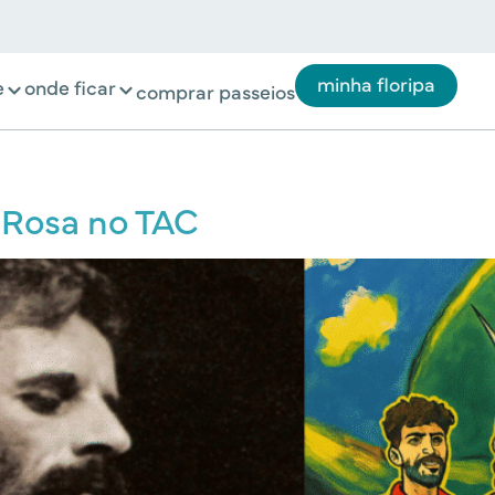
minha floripa
e
onde ficar
comprar passeios
 Rosa no TAC