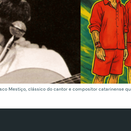
 disco Mestiço, clássico do cantor e compositor catarinense