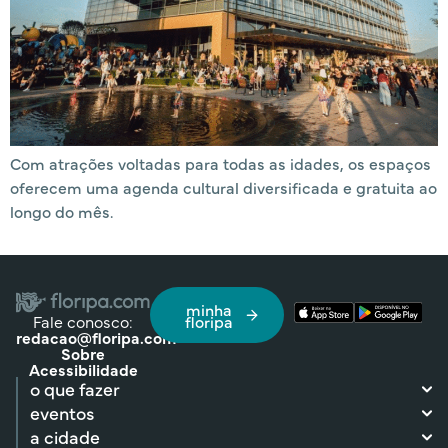
Com atrações voltadas para todas as idades, os espaços
oferecem uma agenda cultural diversificada e gratuita ao
longo do mês.
minha
Fale conosco:
floripa
redacao@floripa.com
Sobre
Acessibilidade
o que fazer
eventos
a cidade