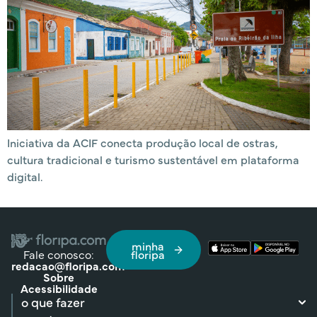
Iniciativa da ACIF conecta produção local de ostras,
cultura tradicional e turismo sustentável em plataforma
digital.
minha
Fale conosco:
floripa
redacao@floripa.com
Sobre
Acessibilidade
o que fazer