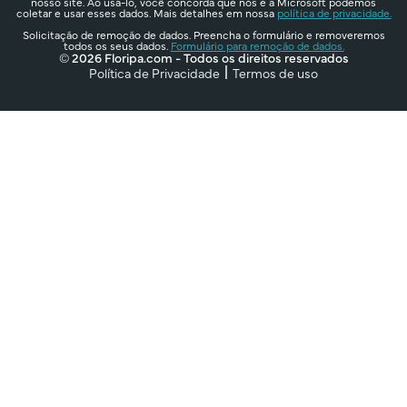
nosso site. Ao usá-lo, você concorda que nós e a Microsoft podemos
coletar e usar esses dados. Mais detalhes em nossa
política de privacidade.
Solicitação de remoção de dados. Preencha o formulário e removeremos
todos os seus dados.
Formulário para remoção de dados.
© 2026 Floripa.com - Todos os direitos reservados
Política de Privacidade
Termos de uso