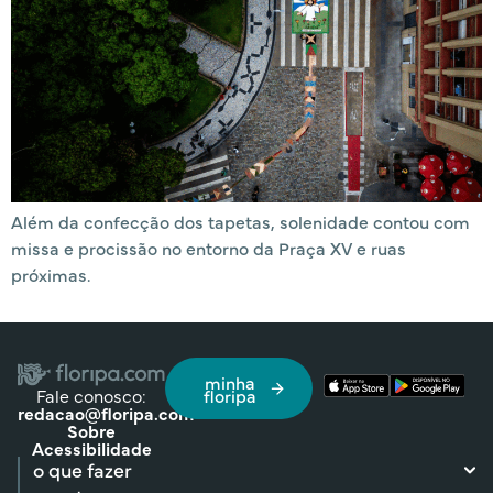
Além da confecção dos tapetas, solenidade contou com
missa e procissão no entorno da Praça XV e ruas
próximas.
minha
Fale conosco:
floripa
redacao@floripa.com
Sobre
Acessibilidade
o que fazer