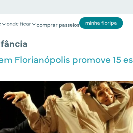
minha floripa
e
onde ficar
comprar passeios
nfância
o em Florianópolis promove 15 e