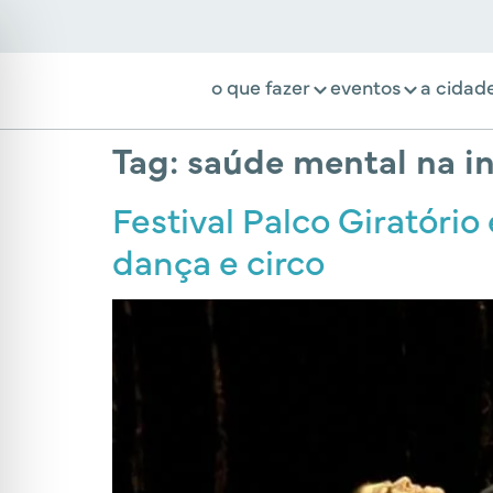
o que fazer
eventos
a cidad
Tag:
saúde mental na i
Festival Palco Giratóri
dança e circo