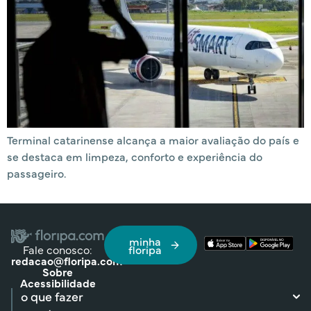
Terminal catarinense alcança a maior avaliação do país e
se destaca em limpeza, conforto e experiência do
passageiro.
minha
Fale conosco:
floripa
redacao@floripa.com
Sobre
Acessibilidade
o que fazer