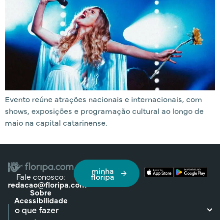
Evento reúne atrações nacionais e internacionais, com
shows, exposições e programação cultural ao longo de
maio na capital catarinense.
minha
Fale conosco:
floripa
redacao@floripa.com
Sobre
Acessibilidade
o que fazer