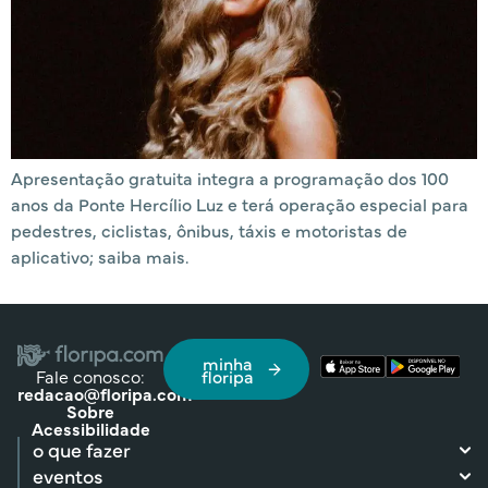
Apresentação gratuita integra a programação dos 100
anos da Ponte Hercílio Luz e terá operação especial para
pedestres, ciclistas, ônibus, táxis e motoristas de
aplicativo; saiba mais.
minha
Fale conosco:
floripa
redacao@floripa.com
Sobre
Acessibilidade
o que fazer
eventos