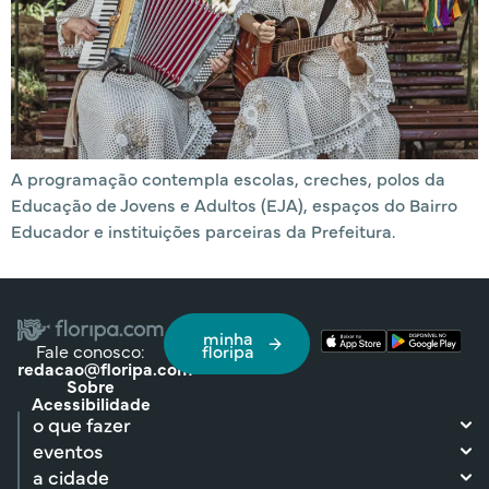
A programação contempla escolas, creches, polos da
Educação de Jovens e Adultos (EJA), espaços do Bairro
Educador e instituições parceiras da Prefeitura.
minha
Fale conosco:
floripa
redacao@floripa.com
Sobre
Acessibilidade
o que fazer
eventos
a cidade