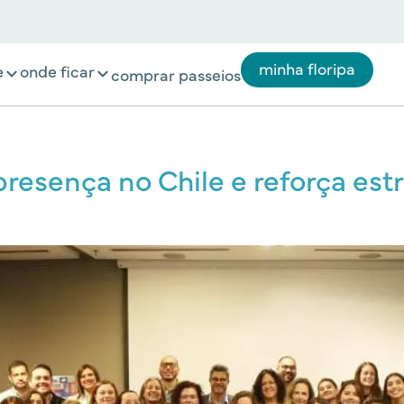
minha floripa
e
onde ficar
comprar passeios
resença no Chile e reforça estr