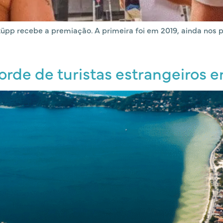
üpp recebe a premiação. A primeira foi em 2019, ainda nos p
orde de turistas estrangeiros 