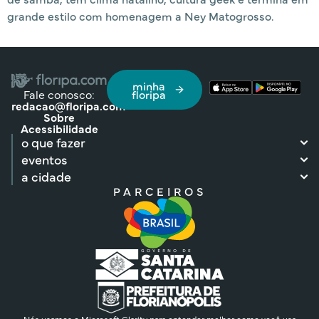
grande estilo com homenagem a Ney Matogrosso.
minha
Fale conosco:
floripa
redacao@floripa.com
Sobre
Acessibilidade
o que fazer
eventos
a cidade
PARCEIROS
Nós usamos o Microsoft Clarity para entender melhor como você usa