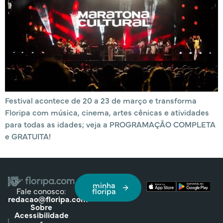
Festival acontece de 20 a 23 de março e transforma
Floripa com música, cinema, artes cênicas e atividades
para todas as idades; veja a PROGRAMAÇÃO COMPLETA
e GRATUITA!
minha
Fale conosco:
floripa
redacao@floripa.com
Sobre
Acessibilidade