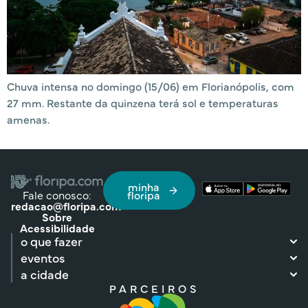
Chuva intensa no domingo (15/06) em Florianópolis, com
27 mm. Restante da quinzena terá sol e temperaturas
amenas.
minha
Fale conosco:
floripa
redacao@floripa.com
Sobre
Acessibilidade
o que fazer
eventos
a cidade
PARCEIROS