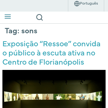
Tag:
sons
Exposição “Ressoe” convida
o público à escuta ativa no
Centro de Florianópolis