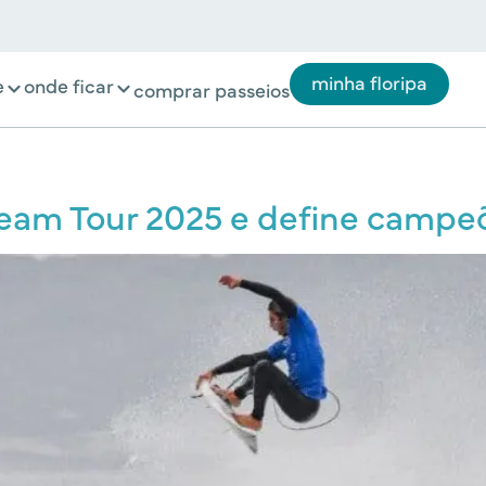
minha floripa
e
onde ficar
comprar passeios
eam Tour 2025 e define campeõe