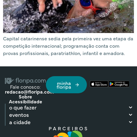
Capital catarinense sedia pela primeira vez uma etapa da
competição internacional; programação conta com
provas profissionais, paratriathlon, infantil e amadora.
minha
Fale conosco:
floripa
redacao@floripa.com
Sobre
Acessibilidade
o que fazer
eventos
a cidade
PARCEIROS