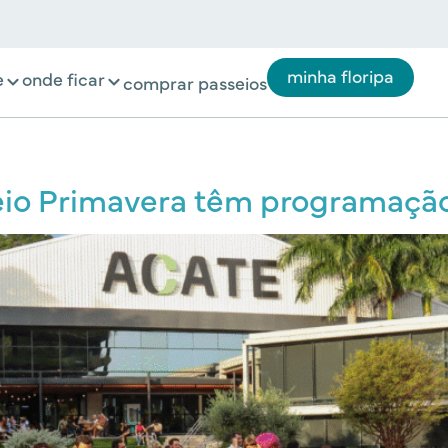
minha floripa
e
onde ficar
comprar passeios
eio Primavera têm programação