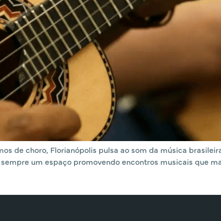
mos de choro, Florianópolis pulsa ao som da música brasileir
, há sempre um espaço promovendo encontros musicais que ma