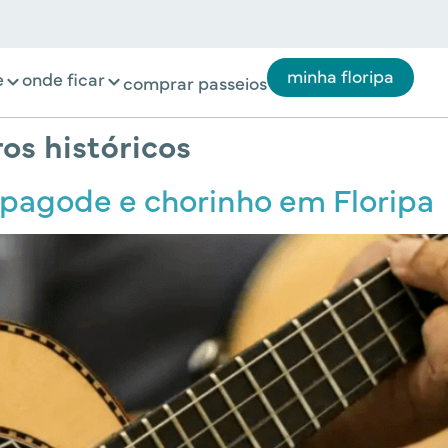
minha floripa
e
onde ficar
comprar passeios
os históricos
 pagode e chorinho em Floripa