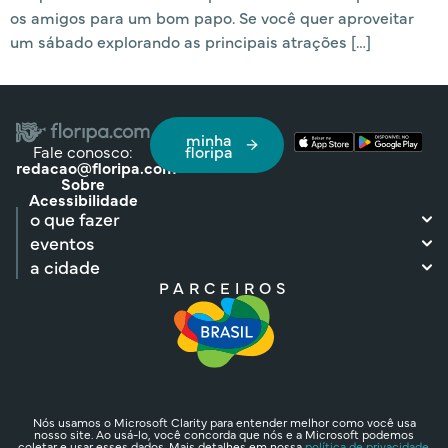
os amigos para um bom papo. Se você quer aproveitar
um sábado explorando as principais atrações […]
minha
Fale conosco:
floripa
redacao@floripa.com
Sobre
Acessibilidade
o que fazer
eventos
a cidade
PARCEIROS
Nós usamos o Microsoft Clarity para entender melhor como você usa
nosso site. Ao usá-lo, você concorda que nós e a Microsoft podemos
coletar e usar esses dados. Mais detalhes em nossa
política de privacidade.