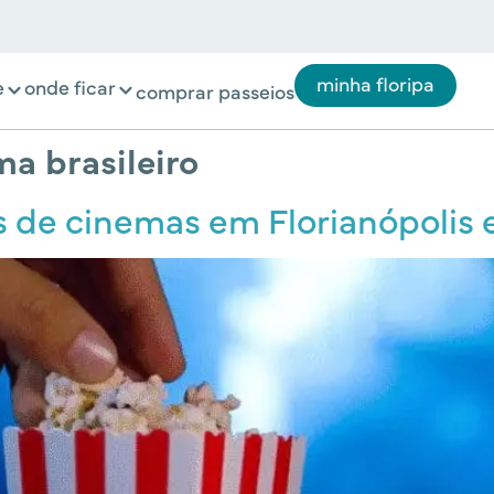
minha floripa
e
onde ficar
comprar passeios
a brasileiro
 de cinemas em Florianópolis 