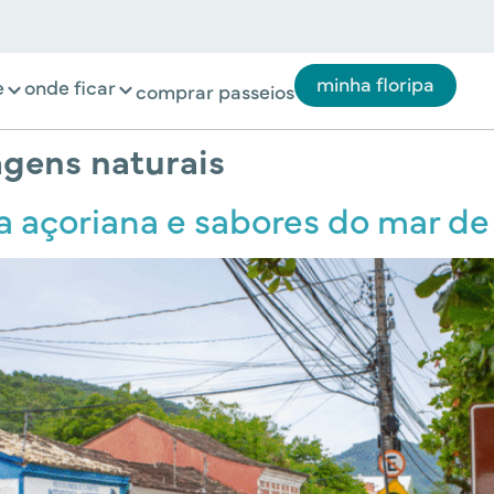
minha floripa
e
onde ficar
comprar passeios
agens naturais
ça açoriana e sabores do mar de