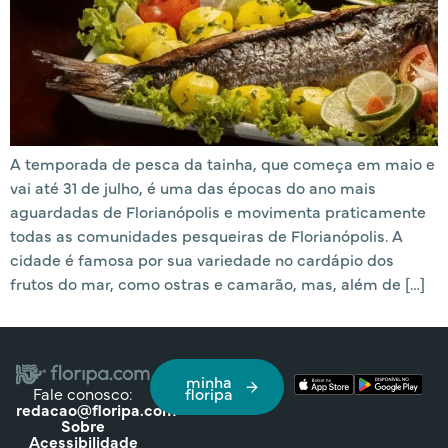
A temporada de pesca da tainha, que começa em maio e
vai até 31 de julho, é uma das épocas do ano mais
aguardadas de Florianópolis e movimenta praticamente
todas as comunidades pesqueiras de Florianópolis. A
cidade é famosa por sua variedade no cardápio dos
frutos do mar, como ostras e camarão, mas, além de […]
minha
Fale conosco:
floripa
redacao@floripa.com
Sobre
Acessibilidade