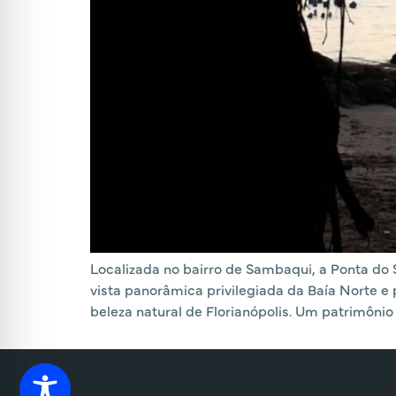
Localizada no bairro de Sambaqui, a Ponta do
vista panorâmica privilegiada da Baía Norte e
beleza natural de Florianópolis. Um patrimônio 