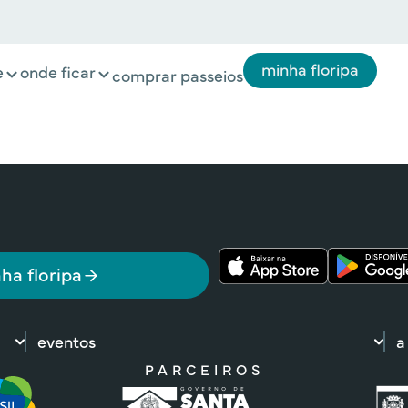
minha floripa
e
onde ficar
comprar passeios
ha floripa
eventos
a
PARCEIROS