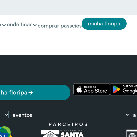
minha floripa
e
onde ficar
comprar passeios
ha floripa
eventos
a
PARCEIROS