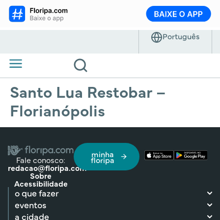
Santo Lua Restobar –
Florianópolis
minha
Fale conosco:
floripa
redacao@floripa.com
Sobre
Acessibilidade
o que fazer
eventos
a cidade