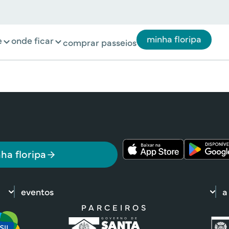
minha floripa
e
onde ficar
comprar passeios
ha floripa
eventos
a
PARCEIROS