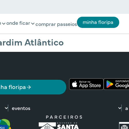
minha floripa
e
onde ficar
comprar passeios
ardim Atlântico
ha floripa
eventos
a
PARCEIROS