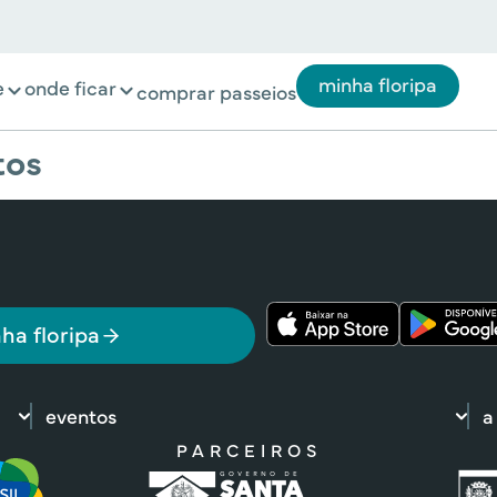
minha floripa
e
onde ficar
comprar passeios
tos
ha floripa
eventos
a
PARCEIROS