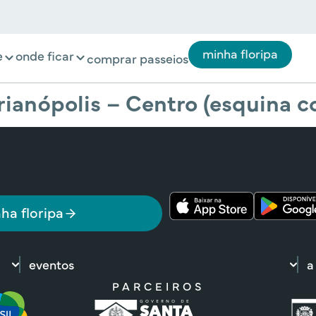
minha floripa
e
onde ficar
comprar passeios
rianópolis – Centro (esquina 
ha floripa
eventos
a
PARCEIROS