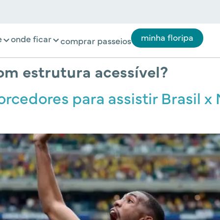
minha floripa
e
onde ficar
comprar passeios
om estrutura acessível?
orcedores para assistir Brasil 