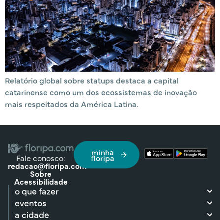
Relatório global sobre statups destaca a capital
catarinense como um dos ecossistemas de inovação
mais respeitados da América Latina.
minha
Fale conosco:
floripa
redacao@floripa.com
Sobre
Acessibilidade
o que fazer
eventos
a cidade