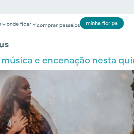
minha floripa
e
onde ficar
comprar passeios
us
, música e encenação nesta quin