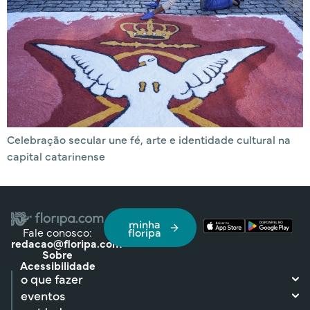
Celebração secular une fé, arte e identidade cultural na
capital catarinense
minha
Fale conosco:
floripa
redacao@floripa.com
Sobre
Acessibilidade
o que fazer
eventos