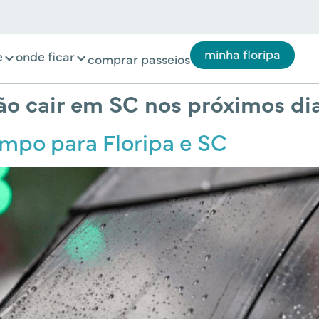
minha floripa
e
onde ficar
comprar passeios
ão cair em SC nos próximos di
empo para Floripa e SC