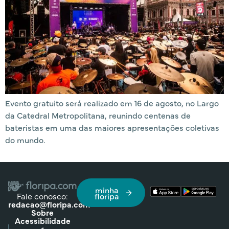
Evento gratuito será realizado em 16 de agosto, no Largo
da Catedral Metropolitana, reunindo centenas de
bateristas em uma das maiores apresentações coletivas
do mundo.
minha
Fale conosco:
floripa
redacao@floripa.com
Sobre
Acessibilidade