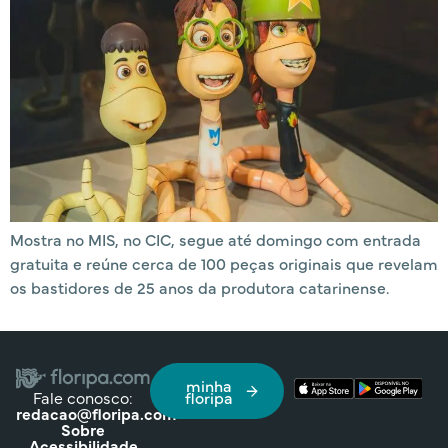
Mostra no MIS, no CIC, segue até domingo com entrada
gratuita e reúne cerca de 100 peças originais que revelam
os bastidores de 25 anos da produtora catarinense.
minha
Fale conosco:
floripa
redacao@floripa.com
Sobre
Acessibilidade