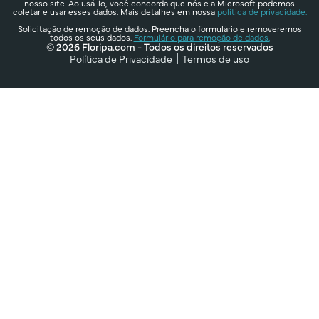
nosso site. Ao usá-lo, você concorda que nós e a Microsoft podemos
coletar e usar esses dados. Mais detalhes em nossa
política de privacidade.
Solicitação de remoção de dados. Preencha o formulário e removeremos
todos os seus dados.
Formulário para remoção de dados.
© 2026 Floripa.com - Todos os direitos reservados
Política de Privacidade
Termos de uso